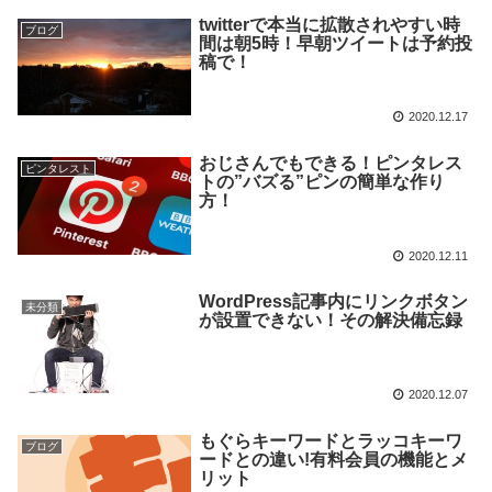
twitterで本当に拡散されやすい時
ブログ
間は朝5時！早朝ツイートは予約投
稿で！
2020.12.17
おじさんでもできる！ピンタレス
ピンタレスト
トの”バズる”ピンの簡単な作り
方！
2020.12.11
WordPress記事内にリンクボタン
未分類
が設置できない！その解決備忘録
2020.12.07
もぐらキーワードとラッコキーワ
ブログ
ードとの違い!有料会員の機能とメ
リット